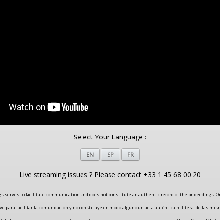
Select Your Language :
EN
SP
FR
Live streaming issues ? Please contact +33 1 45 68 00 20
gs serves to facilitate communication and does not constitute an authentic record of the proceedings. On
irve para facilitar la comunicación y no constituye en modo alguno un acta auténtica ni literal de las mism